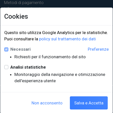
Metodi di pagamento
Informativa sulla privacy
Cookies
Questo sito utilizza Google Analytics per le statistiche.
Puoi consultare la
policy sul trattamento dei dati
LINK ISTITUZIONALI
Necessari
Preferenze
Università degli Studi di Trieste
Richiesti per il funzionamento del sito
Sistema Bibliotecario di Ateneo
e Polo museale
Analisi statistiche
EUT in cifre
Monitoraggio della navigazione e otimizzazione
dell'esperienza utente
Sede legale: Università degli Studi di Trieste - Piazzale Europa,1 -
34127, Trieste, Italia
P.IVA 00211830328 - C.F. 80013890324 - P.E.C.: ateneo@pec.units.it
Non acconsento
Salva e Accetta
Cookie policy
|
Crediti