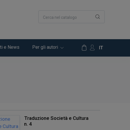
Cerca nel catalogo
ti e News
Per gli autori
IT
Traduzione Società e Cultura
n. 4