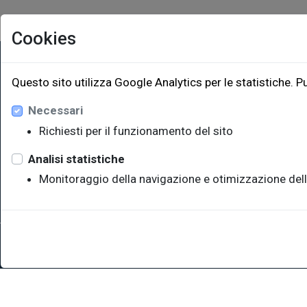
Cookies
EUT Ediz
Questo sito utilizza Google Analytics per le statistiche. P
Necessari
Via Edoar
Edificio W
Richiesti per il funzionamento del sito
34128 Trie
eut@u
Analisi statistiche
Monitoraggio della navigazione e otimizzazione dell
Sede legale: Università degli Studi di Trieste - Piazzale Europ
P.IVA 00211830328 - C.F. 80013890324 - P.E.C.: ateneo@pec