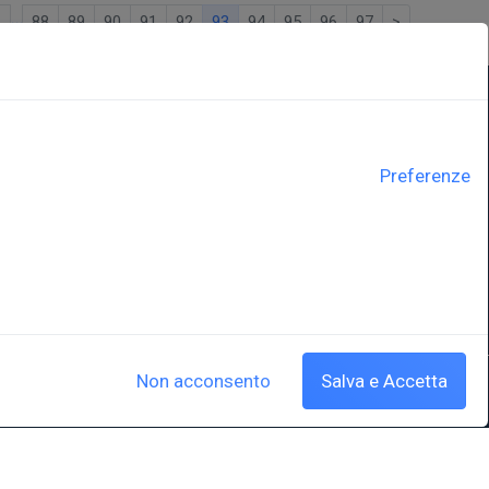
…
<
88
89
90
91
92
93
94
95
96
97
>
LINK ISTITUZIONALI
Preferenze
ne
Università degli Studi di Trieste
Sistema Bibliotecario di Ateneo
e Polo museale
EUT in cifre
y
Non acconsento
Salva e Accetta
Cookie policy
|
Crediti