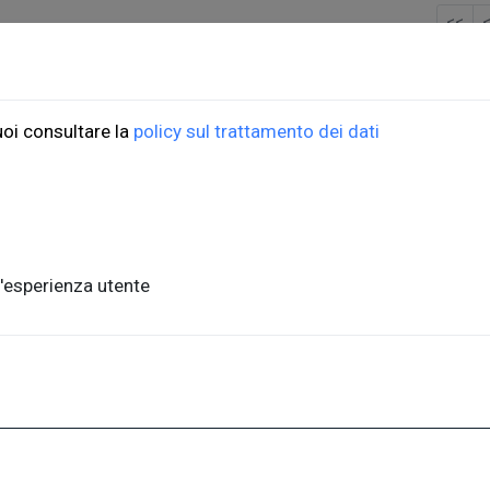
<<
ioni Università di Trieste
ORDINI
uoi consultare la
policy sul trattamento dei dati
do Weiss, 21
Informazioni di spedizio
, piano terra
FAQ per l'acquisto
ste, Italia
Condizioni di vendita
nits.it
Metodi di pagamento
'esperienza utente
Informativa sulla privac
a,1 - 34127, Trieste, Italia
.units.it