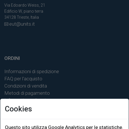
Via Edoardo Weiss, 21
Edificio W, piano terra
34128 Trieste, Italia
eut@units.it
ORDINI
Informazioni di spedizione
FAQ per l'acquisto
Condizioni di vendita
Metodi di pagamento
Informativa sulla privacy
Cookies
Questo sito utilizza Google Analytics per le statistiche.