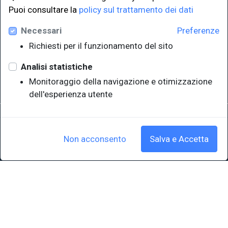
LINK ISTITUZIONALI
Puoi consultare la
policy sul trattamento dei dati
Necessari
Preferenze
Università degli Studi di Trieste
Richiesti per il funzionamento del sito
Sistema Bibliotecario di Ateneo
e Polo museale
Analisi statistiche
EUT in cifre
Monitoraggio della navigazione e otimizzazione
dell'esperienza utente
Sede legale: Università degli Studi di Trieste - Piazzale Europa,1 -
34127, Trieste, Italia
P.IVA 00211830328 - C.F. 80013890324 - P.E.C.: ateneo@pec.units.it
Non acconsento
Salva e Accetta
Cookie policy
|
Crediti