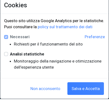
Cookies
Questo sito utilizza Google Analytics per le statistiche.
Puoi consultare la
policy sul trattamento dei dati
LINK ISTITUZIONALI
Necessari
Preferenze
Università degli Studi di Trieste
Richiesti per il funzionamento del sito
Sistema Bibliotecario di Ateneo
e Polo museale
Analisi statistiche
EUT in cifre
Monitoraggio della navigazione e otimizzazione
dell'esperienza utente
Sede legale: Università degli Studi di Trieste - Piazzale Europa,1 -
34127, Trieste, Italia
P.IVA 00211830328 - C.F. 80013890324 - P.E.C.: ateneo@pec.units.it
Non acconsento
Salva e Accetta
Cookie policy
|
Crediti