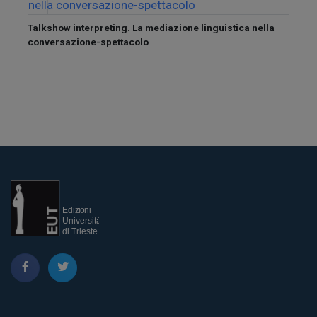
 nel
Talkshow interpreting. La mediazione linguistica nella
conversazione-spettacolo
ExPerO
outco
on st