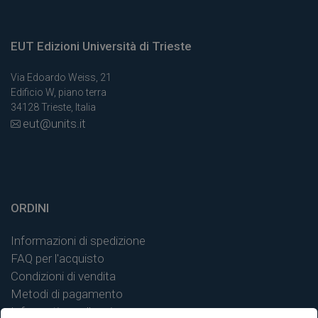
EUT Edizioni Università di Trieste
Via Edoardo Weiss, 21
Edificio W, piano terra
34128 Trieste, Italia
eut@units.it
ORDINI
Informazioni di spedizione
FAQ per l'acquisto
Condizioni di vendita
Metodi di pagamento
Informativa sulla privacy