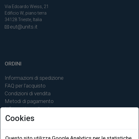
Via Edoardo Weiss, 21
Edificio W, piano terra
34128 Trieste, Italia
eut@units.it
ORDINI
Informazioni di spedizione
FAQ per l'acquisto
Condizioni di vendita
Metodi di pagamento
Informativa sulla privacy
Cookies
Questo sito utilizza Google Analytics per le statistiche.