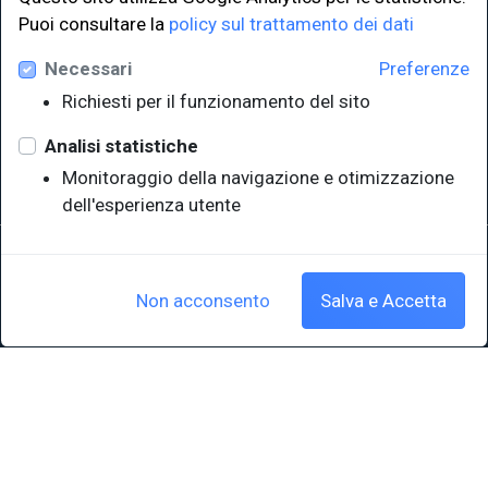
LINK ISTITUZIONALI
Puoi consultare la
policy sul trattamento dei dati
Necessari
Preferenze
Università degli Studi di Trieste
Richiesti per il funzionamento del sito
Sistema Bibliotecario di Ateneo
e Polo museale
Analisi statistiche
EUT in cifre
Monitoraggio della navigazione e otimizzazione
dell'esperienza utente
Sede legale: Università degli Studi di Trieste - Piazzale Europa,1 -
34127, Trieste, Italia
P.IVA 00211830328 - C.F. 80013890324 - P.E.C.: ateneo@pec.units.it
Non acconsento
Salva e Accetta
Cookie policy
|
Crediti