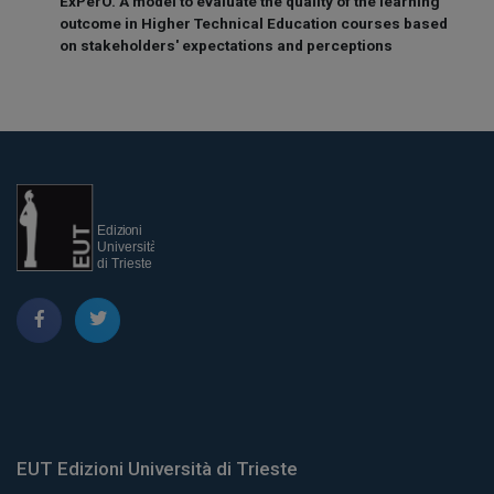
ExPerO. A model to evaluate the quality of the learning
ExPerO
outcome in Higher Technical Education courses based
dei c
on stakeholders' expectations and perceptions
l'anal
stake
EUT Edizioni Università di Trieste