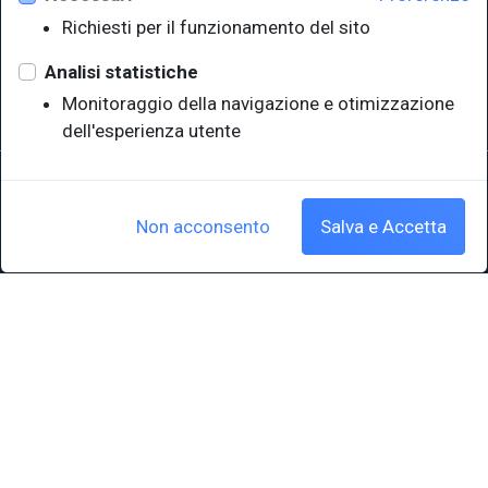
Università degli Studi di Trieste
Richiesti per il funzionamento del sito
Sistema Bibliotecario di Ateneo
e Polo museale
Analisi statistiche
EUT in cifre
Monitoraggio della navigazione e otimizzazione
dell'esperienza utente
Sede legale: Università degli Studi di Trieste - Piazzale Europa,1 -
34127, Trieste, Italia
P.IVA 00211830328 - C.F. 80013890324 - P.E.C.: ateneo@pec.units.it
Non acconsento
Salva e Accetta
Cookie policy
|
Crediti