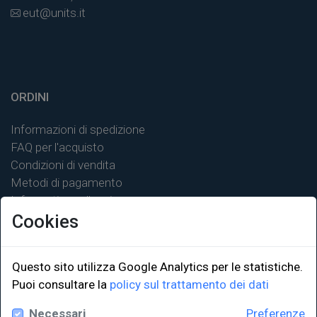
eut@units.it
ORDINI
Informazioni di spedizione
FAQ per l'acquisto
Condizioni di vendita
Metodi di pagamento
Informativa sulla privacy
Cookies
Questo sito utilizza Google Analytics per le statistiche.
LINK ISTITUZIONALI
Puoi consultare la
policy sul trattamento dei dati
Necessari
Preferenze