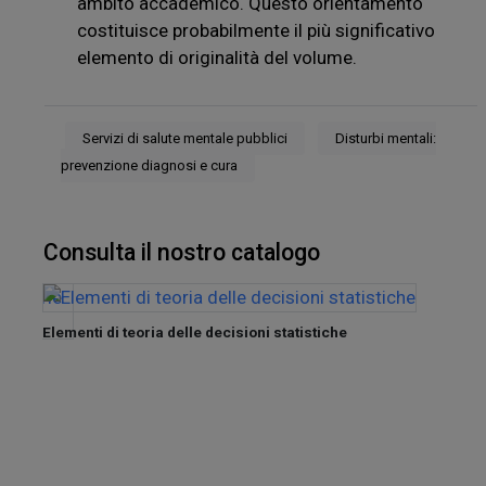
ambito accademico. Questo orientamento
costituisce probabilmente il più significativo
elemento di originalità del volume.
Servizi di salute mentale pubblici
Disturbi mentali:
prevenzione diagnosi e cura
Consulta il nostro catalogo
Elementi di teoria delle decisioni statistiche
nel
Tra de
Sette