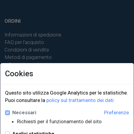
ORDINI
Informazioni di spedizione
FAQ per l'acquisto
Condizioni di vendita
Metodi di pagamento
Informativa sulla privacy
Cookies
Questo sito utilizza Google Analytics per le statistiche.
Puoi consultare la
policy sul trattamento dei dati
LINK ISTITUZIONALI
Necessari
Preferenze
Università degli Studi di Trieste
Richiesti per il funzionamento del sito
Sistema Bibliotecario di Ateneo
e Polo museale
Analisi statistiche