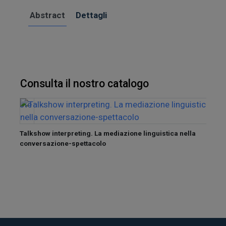
Abstract
Dettagli
Consulta il nostro catalogo
 nel
Talkshow interpreting. La mediazione linguistica nella
conversazione-spettacolo
ExPerO
outco
on st