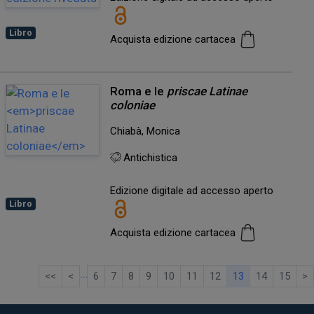
Libro
Acquista edizione cartacea
Roma e le
priscae Latinae
coloniae
Chiabà, Monica
Antichistica
Edizione digitale ad accesso aperto
Libro
Acquista edizione cartacea
…
<<
<
6
7
8
9
10
11
12
13
14
15
>