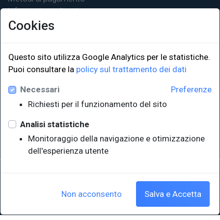
Informativa sulla privacy
Cookies
Questo sito utilizza Google Analytics per le statistiche.
LINK ISTITUZIONALI
Puoi consultare la
policy sul trattamento dei dati
Necessari
Preferenze
Università degli Studi di Trieste
Richiesti per il funzionamento del sito
Sistema Bibliotecario di Ateneo
e Polo museale
Analisi statistiche
EUT in cifre
Monitoraggio della navigazione e otimizzazione
dell'esperienza utente
Sede legale: Università degli Studi di Trieste - Piazzale Europa,1 -
34127, Trieste, Italia
P.IVA 00211830328 - C.F. 80013890324 - P.E.C.: ateneo@pec.units.it
Non acconsento
Salva e Accetta
Cookie policy
|
Crediti