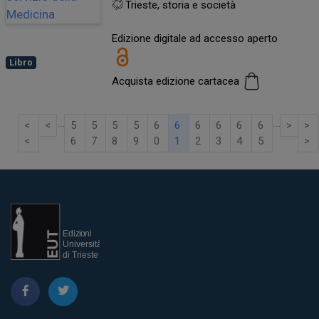
Trieste, storia e società
Edizione digitale ad accesso aperto
Libro
Acquista edizione cartacea
…
…
<
<
5
5
5
5
6
6
6
6
6
6
>
>
<
6
7
8
9
0
1
2
3
4
5
>