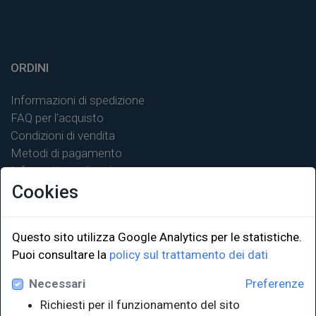
ORDINI
Informazioni di spedizione
FAQ per l'acquisto
Condizioni di vendita
Metodi di pagamento
Informativa sulla privacy
Cookies
Questo sito utilizza Google Analytics per le statistiche.
LINK ISTITUZIONALI
Puoi consultare la
policy sul trattamento dei dati
Necessari
Preferenze
Università degli Studi di Trieste
Richiesti per il funzionamento del sito
Sistema Bibliotecario di Ateneo